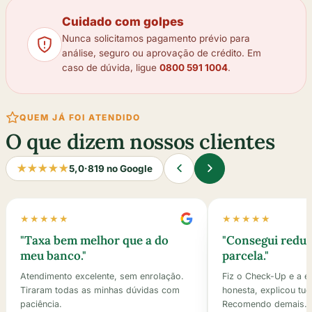
Cuidado com golpes
Nunca solicitamos pagamento prévio para
análise, seguro ou aprovação de crédito. Em
caso de dúvida, ligue
0800 591 1004
.
QUEM JÁ FOI ATENDIDO
O que dizem nossos clientes
★★★★★
5,0
·
819 no Google
★★★★★
★★★★★
"
Taxa bem melhor que a do
"
Consegui reduz
meu banco.
"
parcela.
"
Atendimento excelente, sem enrolação.
Fiz o Check-Up e a e
Tiraram todas as minhas dúvidas com
honesta, explicou tudo
paciência.
Recomendo demais.