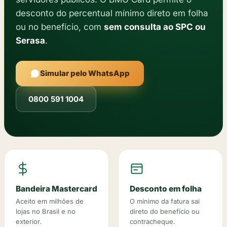
desconto do percentual mínimo direto em folha
ou no benefício, com
sem consulta ao SPC ou
Serasa
.
Simular pelo WhatsApp
0800 591 1004
Bandeira Mastercard
Desconto em folha
Aceito em milhões de
O mínimo da fatura sai
lojas no Brasil e no
direto do benefício ou
exterior.
contracheque.