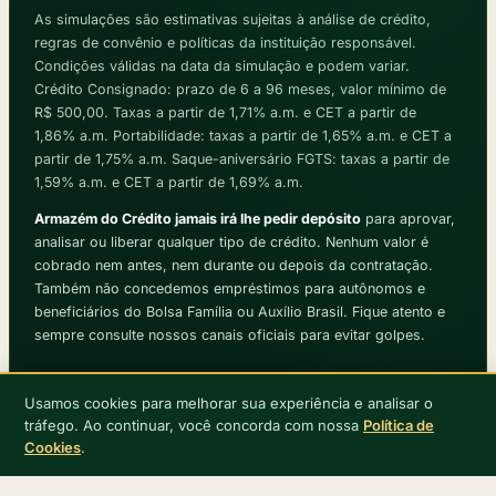
As simulações são estimativas sujeitas à análise de crédito,
regras de convênio e políticas da instituição responsável.
Condições válidas na data da simulação e podem variar.
Crédito Consignado: prazo de 6 a 96 meses, valor mínimo de
R$ 500,00. Taxas a partir de 1,71% a.m. e CET a partir de
1,86% a.m. Portabilidade: taxas a partir de 1,65% a.m. e CET a
partir de 1,75% a.m. Saque-aniversário FGTS: taxas a partir de
1,59% a.m. e CET a partir de 1,69% a.m.
Armazém do Crédito jamais irá lhe pedir depósito
para aprovar,
analisar ou liberar qualquer tipo de crédito. Nenhum valor é
cobrado nem antes, nem durante ou depois da contratação.
Também não concedemos empréstimos para autônomos e
beneficiários do Bolsa Família ou Auxílio Brasil. Fique atento e
sempre consulte nossos canais oficiais para evitar golpes.
1
Usamos cookies para melhorar sua experiência e analisar o
Aviso de Privacidade
·
Termo de Uso
tráfego. Ao continuar, você concorda com nossa
Política de
Armazém do Crédito® · Todos os direitos reservados © 2026 ·
7afb4bd
Cookies
.