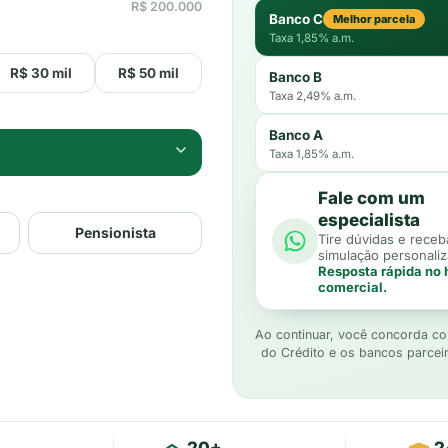
R$
200.000
Banco C
Melhor parcela
Taxa
1,85
% a.m.
R$ 30 mil
R$ 50 mil
Banco B
Taxa
2,49
% a.m.
Banco A
Taxa
1,85
% a.m.
Fale com um
especialista
Pensionista
Tire dúvidas e receb
simulação personaliz
Resposta rápida no 
comercial.
Ao continuar, você concorda 
do Crédito e os bancos parceir
20+
2