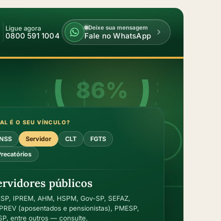
Ligue agora
Deixe sua mensagem
0800 591 1004
Fale no WhatsApp
Armazém do Crédito
Seg a sáb · das 9h às 18h
86%
AL É O SEU VÍNCULO?
IA · ON
INSS
Servidor
CLT
FGTS
Precatórios
ervidores públicos
SP, IPREM, AHM, HSPM, Gov-SP, SEFAZ,
PREV (aposentados e pensionistas), PMESP,
P, entre outros — consulte.