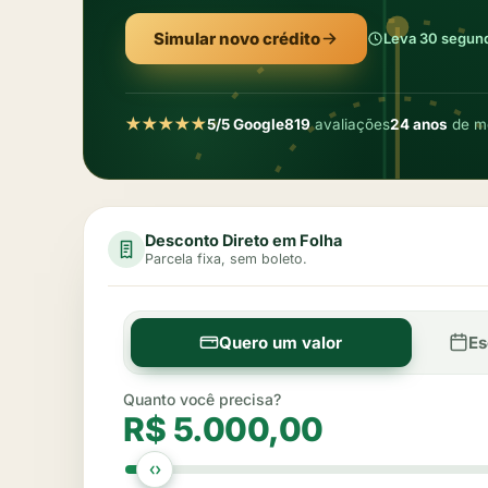
Simular novo crédito
Leva 30 segun
★★★★★
5/5 Google
819
avaliações
24 anos
de m
Desconto Direto em Folha
Parcela fixa, sem boleto.
Quero um valor
Es
Quanto você precisa?
R$
5.000,00