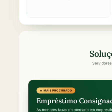
Soluç
Servidores
★ MAIS PROCURADO
Empréstimo Consigna
As menores taxas do mercado em emprésti