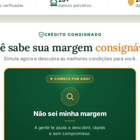
s verificadas
bancos parceiros
d
CRÉDITO CONSIGNADO
ê sabe sua margem
consigná
Simule agora e descubra as melhores condições para você.
★ COMECE POR AQUI
Não sei minha margem
A gente te ajuda a descobrir, rápido
e sem compromisso.