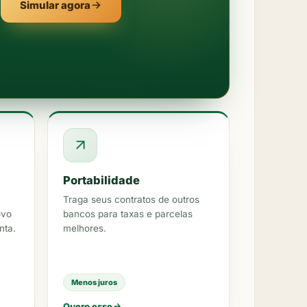
Simular agora
Portabilidade
Traga seus contratos de outros
ovo
bancos para taxas e parcelas
nta.
melhores.
Menos juros
Quero esse