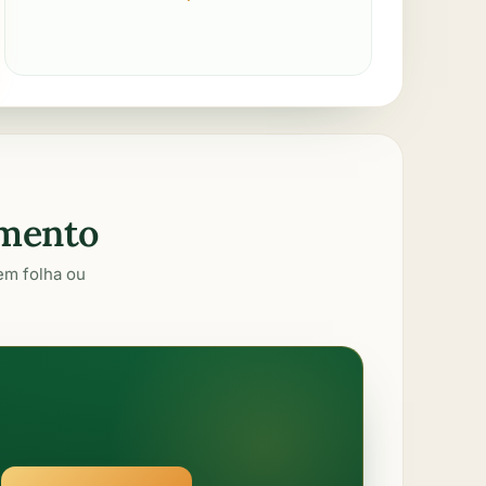
omento
em folha ou