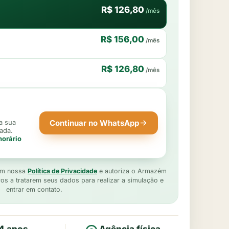
R$
126,80
/mês
R$
156,00
/mês
R$
126,80
/mês
a sua
Continuar no WhatsApp
ada.
horário
com nossa
Política de Privacidade
e autoriza o Armazém
os a tratarem seus dados para realizar a simulação e
entrar em contato.
4 anos
Agência física