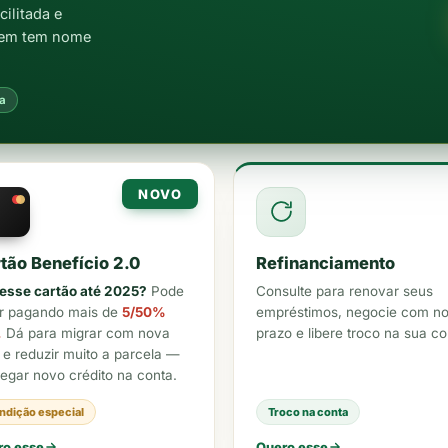
ilitada e
uem tem nome
a
NOVO
tão Benefício 2.0
Refinanciamento
esse cartão até 2025?
Pode
Consulte para renovar seus
ar pagando mais de
5/50%
empréstimos, negocie com n
.
Dá para migrar com nova
prazo e libere troco na sua co
 e reduzir muito a parcela —
egar novo crédito na conta.
ndição especial
Troco na conta
ro esse
Quero esse