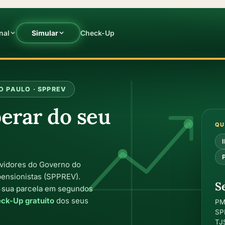
nal
Simular
Check-Up
O PAULO · SPPREV
berar do seu
QU
vidores do Governo do
pensionistas (SPPREV).
S
e sua parcela em segundos
ck-Up gratuito
dos seus
PM
SP
TJS