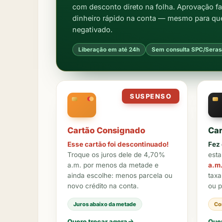
com desconto direto na folha. Aprovação fac
dinheiro rápido na conta — mesmo para q
negativado.
Liberação em até 24h
Sem consulta SPC/Seras
SUSPENSO
Cartão Consignado
Car
Esse cartão foi descontinuado!
Fez 
Troque os juros dele de 4,70%
est
a.m. por menos da metade e
a.m
ainda escolhe: menos parcela ou
taxa
novo crédito na conta.
ou p
Juros abaixo da metade
Co
Quero trocar agora
Que