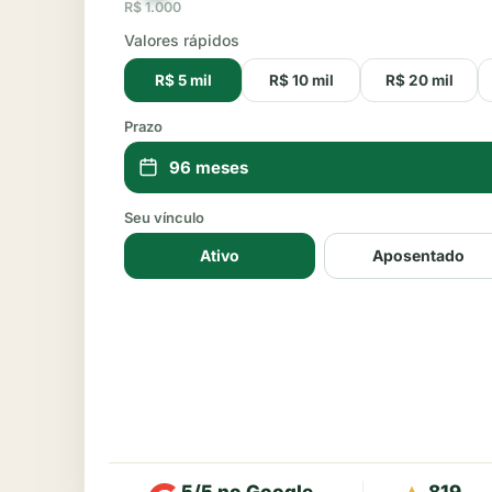
R$
1.000
Valores rápidos
R$ 5 mil
R$ 10 mil
R$ 20 mil
Prazo
Seu vínculo
Ativo
Aposentado
5/5 no Google
819