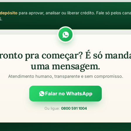
 depósito
para aprovar, analisar ou liberar crédito. Fale só pelos ca
5.
ronto pra começar? É só mand
uma mensagem.
Atendimento humano, transparente e sem compromisso.
Falar no WhatsApp
Ou ligue:
0800 591 1004