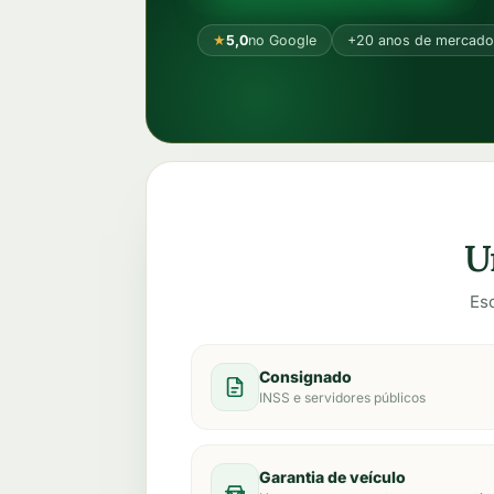
★
5,0
no Google
+20 anos de mercado
U
Es
Consignado
INSS e servidores públicos
Garantia de veículo