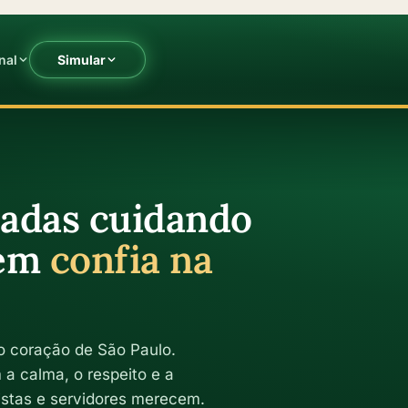
nal
Simular
cadas cuidando
uem
confia na
o coração de São Paulo.
a calma, o respeito e a
istas e servidores merecem.