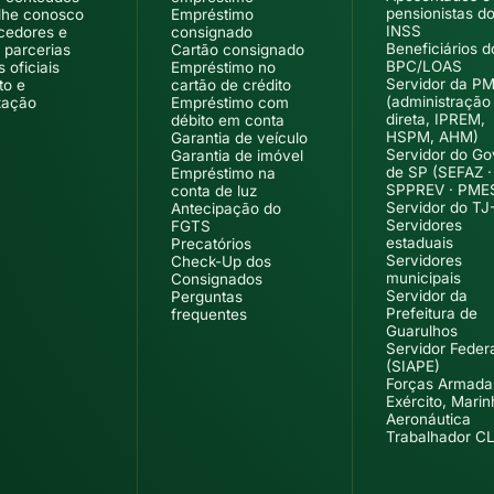
pensionistas d
lhe conosco
Empréstimo
INSS
cedores e
consignado
Beneficiários d
 parcerias
Cartão consignado
BPC/LOAS
 oficiais
Empréstimo no
Servidor da P
to e
cartão de crédito
(administração
zação
Empréstimo com
direta, IPREM,
débito em conta
HSPM, AHM)
Garantia de veículo
Servidor do G
Garantia de imóvel
de SP (SEFAZ ·
Empréstimo na
SPPREV · PME
conta de luz
Servidor do TJ
Antecipação do
Servidores
FGTS
estaduais
Precatórios
Servidores
Check-Up dos
municipais
Consignados
Servidor da
Perguntas
Prefeitura de
frequentes
Guarulhos
Servidor Feder
(SIAPE)
Forças Armad
Exército, Marin
Aeronáutica
Trabalhador C