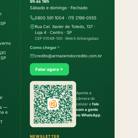
9h às 18h
o
Sábado e domingo · Fechado
o
0800 591 1004 · (11) 2199-0555
MSP
Rua Cel. Xavier de Toledo, 137 ·
Loja 4 · Centro · SP
CEP 01048-100 · Metrô Anhangabaú
overno
Como chegar
SP)
credito@armazemdocredito.com.br
-SP
Falar agora
Aponte a
al
câmera do
celular e
fale
as —
com a gente
ha e
no WhatsApp
.
LT
NEWSLETTER