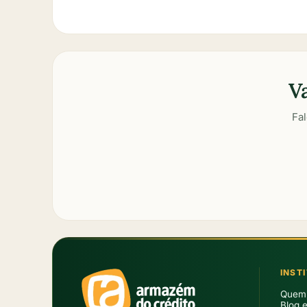
V
Fa
INST
Quem
Blog 