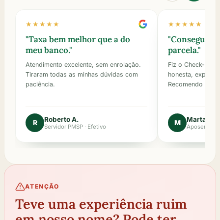
★★★★★
★★★★★
"
Taxa bem melhor que a do
"
Consegui re
meu banco.
"
parcela.
"
Atendimento excelente, sem enrolação.
Fiz o Check-Up e
Tiraram todas as minhas dúvidas com
honesta, explicou 
paciência.
Recomendo dema
Roberto A.
Marta S.
R
M
Servidor PMSP · Efetivo
Aposentada
ATENÇÃO
Teve uma experiência ruim
em nosso nome? Pode ter