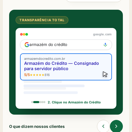
TRANSPARÊNCIA TOTAL
google.com
5/5
★★★★★
armazém do crédito
Roberto A.
★★★★★
"Atendimento excelente, taxa bem melhor que a do
armazemdocredito.com.br
banco."
Armazém do Crédito — Consignado
para servidor público
Marta S.
★★★★★
5/5
★★★★★
816
"Equipe muito honesta, explicaram tudo direitinho."
2. Clique no Armazém do Crédito
O que dizem nossos clientes