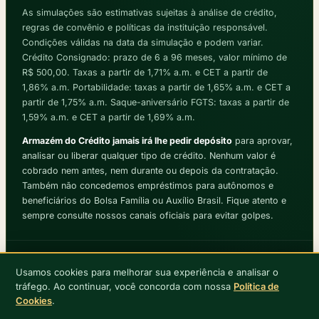
As simulações são estimativas sujeitas à análise de crédito,
regras de convênio e políticas da instituição responsável.
Condições válidas na data da simulação e podem variar.
Crédito Consignado: prazo de 6 a 96 meses, valor mínimo de
R$ 500,00. Taxas a partir de 1,71% a.m. e CET a partir de
1,86% a.m. Portabilidade: taxas a partir de 1,65% a.m. e CET a
partir de 1,75% a.m. Saque-aniversário FGTS: taxas a partir de
1,59% a.m. e CET a partir de 1,69% a.m.
Armazém do Crédito jamais irá lhe pedir depósito
para aprovar,
analisar ou liberar qualquer tipo de crédito. Nenhum valor é
cobrado nem antes, nem durante ou depois da contratação.
Também não concedemos empréstimos para autônomos e
beneficiários do Bolsa Família ou Auxílio Brasil. Fique atento e
sempre consulte nossos canais oficiais para evitar golpes.
Aviso de Privacidade
·
Termo de Uso
1
Usamos cookies para melhorar sua experiência e analisar o
Armazém do Crédito® · Todos os direitos reservados © 2026 ·
tráfego. Ao continuar, você concorda com nossa
Política de
86ece2d
Cookies
.