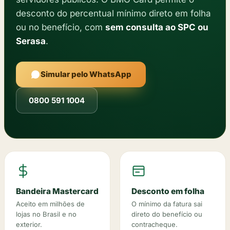
desconto do percentual mínimo direto em folha
ou no benefício, com
sem consulta ao SPC ou
Serasa
.
Simular pelo WhatsApp
0800 591 1004
Bandeira Mastercard
Desconto em folha
Aceito em milhões de
O mínimo da fatura sai
lojas no Brasil e no
direto do benefício ou
exterior.
contracheque.