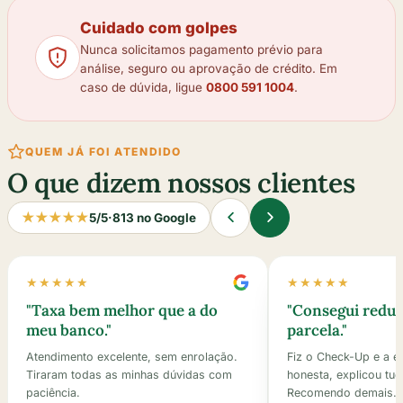
Cuidado com golpes
Nunca solicitamos pagamento prévio para
análise, seguro ou aprovação de crédito. Em
caso de dúvida, ligue
0800 591 1004
.
QUEM JÁ FOI ATENDIDO
O que dizem nossos clientes
★★★★★
5/5
·
813 no Google
★★★★★
★★★★★
"
Taxa bem melhor que a do
"
Consegui reduz
meu banco.
"
parcela.
"
Atendimento excelente, sem enrolação.
Fiz o Check-Up e a e
Tiraram todas as minhas dúvidas com
honesta, explicou tudo
paciência.
Recomendo demais.