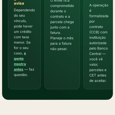
O limite fica
avisa
A operação
comprometido
Dependendo
é
durante o
do seu
formalizada
contrato e a
vínculo,
por
parcela chega
pode haver
contrato
junto com a
um crédito
(CCB) com
fatura.
com taxa
instituição
Planeje o mês
menor. Se
autorizada
para a fatura
for o seu
pelo Banco
não pesar.
caso,
a
Central —
gente
você vê
mostra
valor,
antes
— faz
parcelas e
questão.
CET antes
de aceitar.