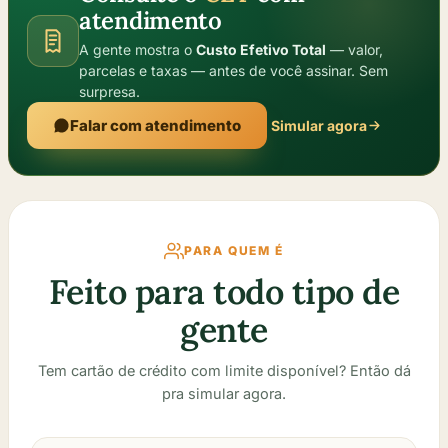
atendimento
A gente mostra o
Custo Efetivo Total
— valor,
parcelas e taxas — antes de você assinar. Sem
surpresa.
Falar com atendimento
Simular agora
PARA QUEM É
Feito para todo tipo de
gente
Tem cartão de crédito com limite disponível? Então dá
pra simular agora.