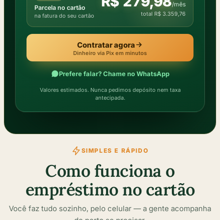
R$ 279,98
/mês
Parcela no cartão
total R$ 3.359,76
na fatura do seu cartão
Contratar agora
Dinheiro via Pix em minutos
Prefere falar? Chame no WhatsApp
Valores estimados. Nunca pedimos depósito nem taxa
antecipada.
SIMPLES E RÁPIDO
Como funciona o
empréstimo no cartão
Você faz tudo sozinho, pelo celular — a gente acompanha