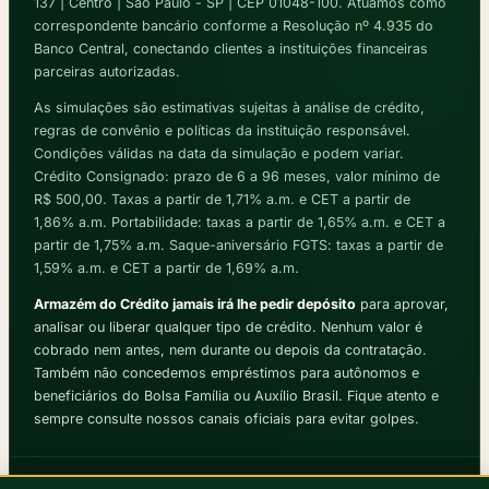
137 | Centro | São Paulo - SP | CEP 01048-100. Atuamos como
correspondente bancário conforme a Resolução nº 4.935 do
Banco Central, conectando clientes a instituições financeiras
parceiras autorizadas.
As simulações são estimativas sujeitas à análise de crédito,
regras de convênio e políticas da instituição responsável.
Condições válidas na data da simulação e podem variar.
Crédito Consignado: prazo de 6 a 96 meses, valor mínimo de
R$ 500,00. Taxas a partir de 1,71% a.m. e CET a partir de
1,86% a.m. Portabilidade: taxas a partir de 1,65% a.m. e CET a
partir de 1,75% a.m. Saque-aniversário FGTS: taxas a partir de
1,59% a.m. e CET a partir de 1,69% a.m.
Armazém do Crédito jamais irá lhe pedir depósito
para aprovar,
analisar ou liberar qualquer tipo de crédito. Nenhum valor é
cobrado nem antes, nem durante ou depois da contratação.
Também não concedemos empréstimos para autônomos e
beneficiários do Bolsa Família ou Auxílio Brasil. Fique atento e
sempre consulte nossos canais oficiais para evitar golpes.